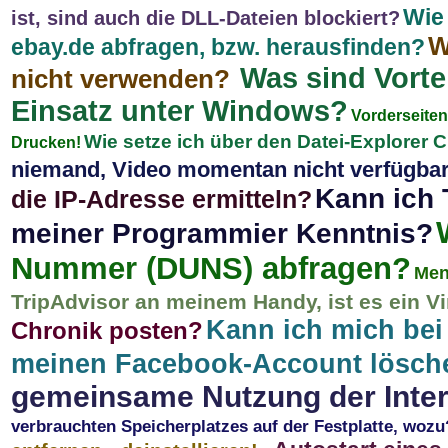
Wie
ist, sind auch die DLL-Dateien blockiert?
W
ebay.de abfragen, bzw. herausfinden?
Was sind Vort
nicht verwenden?
Einsatz unter Windows?
Vorderseite
Wie setze ich über den Datei-Explorer
Drucken!
niemand, Video momentan nicht verfügba
Kann ich 
die IP-Adresse ermitteln?
meiner Programmier Kenntnis?
Nummer (DUNS) abfragen?
Men
TripAdvisor an meinem Handy, ist es ein V
Kann ich mich be
Chronik posten?
meinen Facebook-Account lösch
gemeinsame Nutzung der Inte
verbrauchten Speicherplatzes auf der Festplatte, wozu