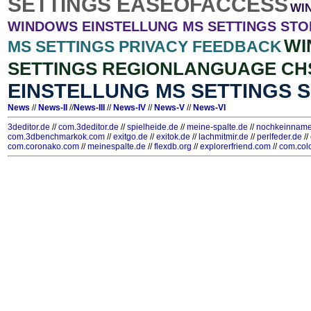
SETTINGS EASEOFACCESS
WI
WINDOWS EINSTELLUNG MS SETTINGS STO
WI
MS SETTINGS PRIVACY FEEDBACK
SETTINGS REGIONLANGUAGE CH
EINSTELLUNG MS SETTINGS
News
//
News-II
//
News-III
//
News-IV
//
News-V
//
News-VI
3deditor.de
//
com.3deditor.de
//
spielheide.de
//
meine-spalte.de
//
nochkeinname
com.3dbenchmarkok.com
//
exitgo.de
//
exitok.de
//
lachmitmir.de
//
perlfeder.de
//
com.coronako.com
//
meinespalte.de
//
flexdb.org
//
explorerfriend.com
//
com.col