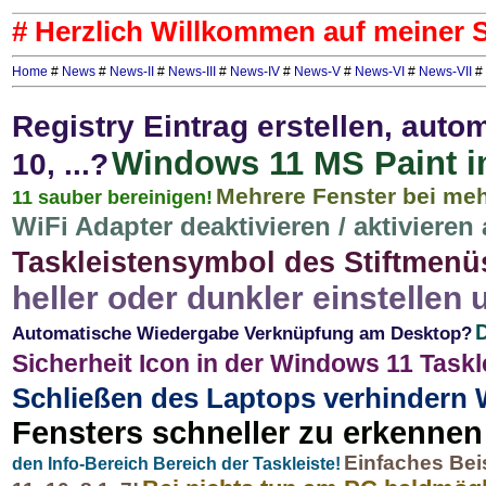
# Herzlich Willkommen auf meiner S
Home
#
News
#
News-II
#
News-III
#
News-IV
#
News-V
#
News-VI
#
News-VII
#
Registry Eintrag erstellen, au
Windows 11 MS Paint 
10, ...?
Mehrere Fenster bei me
11 sauber bereinigen!
WiFi Adapter deaktivieren / aktivieren 
Taskleistensymbol des Stiftmenü
heller oder dunkler einstellen
Automatische Wiedergabe Verknüpfung am Desktop?
Sicherheit Icon in der Windows 11 Taskl
Schließen des Laptops verhindern
Fensters schneller zu erkennen
Einfaches Bei
den Info-Bereich Bereich der Taskleiste!