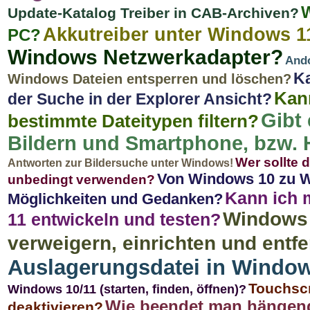
W
Update-Katalog Treiber in CAB-Archiven?
Akkutreiber unter Windows 1
PC?
Windows Netzwerkadapter?
Ando
Ka
Windows Dateien entsperren und löschen?
Kan
der Suche in der Explorer Ansicht?
Gibt
bestimmte Dateitypen filtern?
Bildern und Smartphone, bzw. 
Wer sollte 
Antworten zur Bildersuche unter Windows!
Von Windows 10 zu W
unbedingt verwenden?
Kann ich 
Möglichkeiten und Gedanken?
Windows 
11 entwickeln und testen?
verweigern, einrichten und entfe
Auslagerungsdatei in Window
Touchscr
Windows 10/11 (starten, finden, öffnen)?
Wie beendet man hängen
deaktivieren?