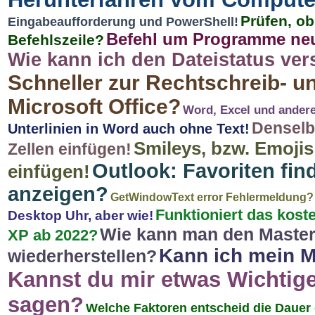
Prüfen, ob
Eingabeaufforderung und PowerShell!
Befehl um Programme neu
Befehlszeile?
Wie kann ich den Dateistatus ve
Schneller zur Rechtschreib- 
Microsoft Office?
Word, Excel und andere
Denselbe
Unterlinien in Word auch ohne Text!
Smileys, bzw. Emojis
Zellen einfügen!
Outlook: Favoriten find
einfügen!
anzeigen?
GetWindowText error Fehlermeldung?
Funktioniert das kos
Desktop Uhr, aber wie!
Wie kann man den Master
XP ab 2022?
Kann ich mein M
wiederherstellen?
Kannst du mir etwas Wichtig
sagen?
Welche Faktoren entscheid die Dauer