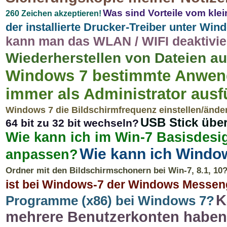
Was sind Vorteile vom kl
260 Zeichen akzeptieren!
der installierte Drucker-Treiber unter Win
kann man das WLAN / WIFI deaktivier
Wiederherstellen von Dateien a
Windows 7 bestimmte Anwen
immer als Administrator ausf
Windows 7 die Bildschirmfrequenz einstellen/ände
USB Stick über
64 bit zu 32 bit wechseln?
Wie kann ich im Win-7 Basisdesig
Wie kann ich Window
anpassen?
Ordner mit den Bildschirmschonern bei Win-7, 8.1, 10
ist bei Windows-7 der Windows Messen
K
Programme (x86) bei Windows 7?
mehrere Benutzerkonten habe