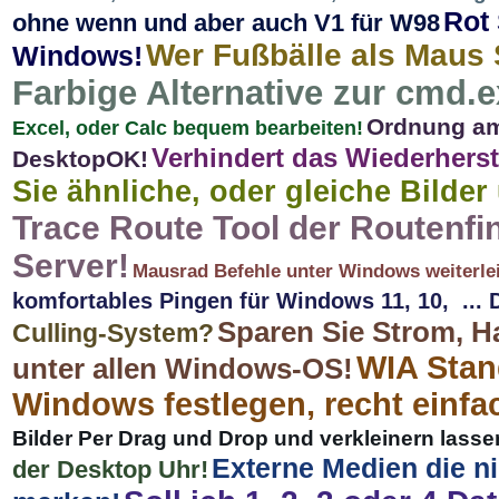
Rot
ohne wenn und aber auch V1 für W98
Wer Fußbälle als Maus 
Windows!
Farbige Alternative zur cmd.
Ordnung am
Excel, oder Calc bequem bearbeiten!
Verhindert das Wiederherste
DesktopOK!
Sie ähnliche, oder gleiche Bilder
Trace Route Tool der Routenf
Server!
Mausrad Befehle unter Windows weiterle
komfortables Pingen für Windows 11, 10, ...
Sparen Sie Strom, H
Culling-System?
WIA Stan
unter allen Windows-OS!
Windows festlegen, recht einfa
Bilder Per Drag und Drop und verkleinern lasse
Externe Medien die n
der Desktop Uhr!