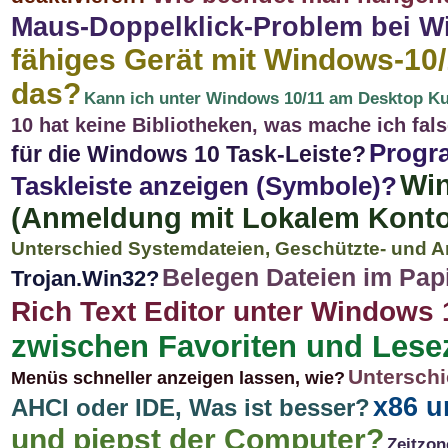
Maus-Doppelklick-Problem bei W
fähiges Gerät mit Windows-10
das?
Kann ich unter Windows 10/11 am Desktop Kur
10 hat keine Bibliotheken, was mache ich fal
Progr
für die Windows 10 Task-Leiste?
Win
Taskleiste anzeigen (Symbole)?
(Anmeldung mit Lokalem Kont
Unterschied Systemdateien, Geschützte- und A
Belegen Dateien im Pap
Trojan.Win32?
Rich Text Editor unter Windows 11
zwischen Favoriten und Lese
Unterschi
Menüs schneller anzeigen lassen, wie?
x86 u
AHCI oder IDE, Was ist besser?
und piepst der Computer?
Zeitzon