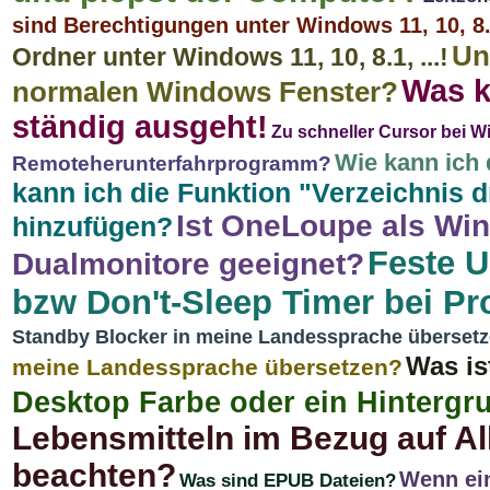
sind Berechtigungen unter Windows 11, 10, 8.1
Un
Ordner unter Windows 11, 10, 8.1, ...!
Was k
normalen Windows Fenster?
ständig ausgeht!
Zu schneller Cursor bei 
Wie kann ich 
Remoteherunterfahrprogramm?
kann ich die Funktion "Verzeichnis 
Ist OneLoupe als Win
hinzufügen?
Feste U
Dualmonitore geeignet?
bzw Don't-Sleep Timer bei P
Standby Blocker in meine Landessprache überset
Was is
meine Landessprache übersetzen?
Desktop Farbe oder ein Hintergr
Lebensmitteln im Bezug auf A
beachten?
Wenn ein
Was sind EPUB Dateien?