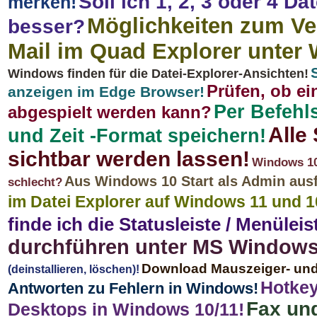
Soll ich 1, 2, 3 oder 4 D
merken!
Möglichkeiten zum Ve
besser?
Mail im Quad Explorer unter
Windows finden für die Datei-Explorer-Ansichten!
Prüfen, ob e
anzeigen im Edge Browser!
Per Befehl
abgespielt werden kann?
Alle
und Zeit -Format speichern!
sichtbar werden lassen!
Windows 10 
Aus Windows 10 Start als Admin aus
schlecht?
im Datei Explorer auf Windows 11 und 1
finde ich die Statusleiste / Menüleis
durchführen unter MS Windows 
Download Mauszeiger- und
(deinstallieren, löschen)!
Hotkey
Antworten zu Fehlern in Windows!
Fax und
Desktops in Windows 10/11!