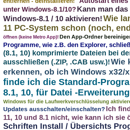
Autostart eine
entfernen - deinstallieren!
Kann man das 
unter Windows-8.1/10?
Wie la
Windows-8.1 / 10 aktivieren!
11 PC-System schon (noch, en
Den App-Ordner bereinige
öffnen (keine Metro App)!
Programme, wie z.B. den Explorer, schließ
(8.1, 10) komprimierte Dateien bei d
Wie 
ausschließen (.ZIP, .CAB usw.)!
erkennen, ob ich Windows x32/x
finde ich die Standard-Prog
8.1, 10, für Datei -Erweiteru
Windows für die Laufwerkverschlüsselung aktivie
Ich fi
Updates ausschalten/einschalten?
11, 10 und 8.1 nicht, wie kann ich sie 
Schriften Install / Übersichts Pr