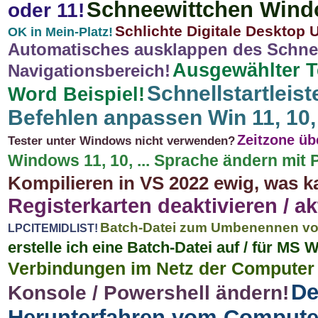
Schneewittchen Wind
oder 11!
Schlichte Digitale Desktop U
OK in Mein-Platz!
Automatisches ausklappen des Schnel
Ausgewählter T
Navigationsbereich!
Schnellstartleis
Word Beispiel!
Befehlen anpassen Win 11, 10, 8.
Zeitzone üb
Tester unter Windows nicht verwenden?
Windows 11, 10, ... Sprache ändern mit
Kompilieren in VS 2022 ewig, was k
Registerkarten deaktivieren / ak
Batch-Datei zum Umbenennen von 
LPCITEMIDLIST!
erstelle ich eine Batch-Datei auf / für MS
Verbindungen im Netz der Computer 
De
Konsole / Powershell ändern!
Herunterfahren vom Compute