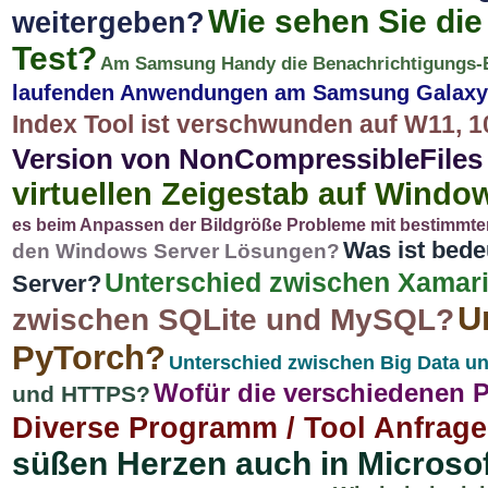
Wie sehen Sie di
weitergeben?
Test?
Am Samsung Handy die Benachrichtigungs-Er
laufenden Anwendungen am Samsung Galaxy
Index Tool ist verschwunden auf W11, 1
Version von NonCompressibleFiles 
virtuellen Zeigestab auf Wind
es beim Anpassen der Bildgröße Probleme mit bestimmte
Was ist bed
den Windows Server Lösungen?
Unterschied zwischen Xamari
Server?
U
zwischen SQLite und MySQL?
PyTorch?
Unterschied zwischen Big Data u
Wofür die verschiedenen 
und HTTPS?
Diverse Programm / Tool Anfrag
süßen Herzen auch in Microsof