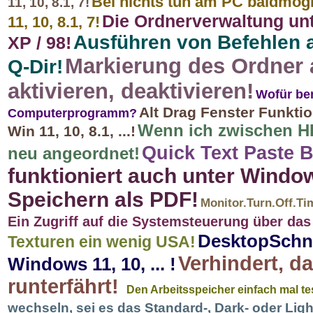
Bei nichts tun am PC baldmög
11, 10, 8.1, 7!
Die Ordnerverwaltung un
11, 10, 8.1, 7!
Ausführen von Befehlen a
XP / 98!
Markierung des Ordner 
Q-Dir!
aktivieren, deaktivieren!
Wofür ben
Alt Drag Fenster Funkti
Computerprogramm?
Wenn ich zwischen HD
Win 11, 10, 8.1, ...!
Quick Text Paste B
neu angeordnet!
funktioniert auch unter Windo
Speichern als PDF!
Monitor.Turn.Off.Ti
Ein Zugriff auf die Systemsteuerung über das
DesktopSchne
Texturen ein wenig USA!
Verhindert, d
Windows 11, 10, ... !
runterfährt!
Den Arbeitsspeicher einfach mal tes
wechseln, sei es das Standard-, Dark- oder Lig