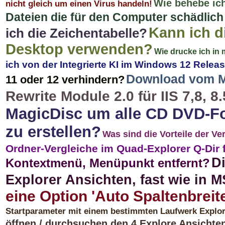
Wie behebe ich
nicht gleich um einen Virus handeln!
Dateien die für den Computer schädlich
Kann ich d
ich die Zeichentabelle?
Desktop verwenden?
Wie drucke ich in
ich von der Integrierte KI im Windows 12 Relea
Download vom M
11 oder 12 verhindern?
Rewrite Module 2.0 für IIS 7,8, 8.
MagicDisc um alle CD DVD-For
zu erstellen?
Was sind die Vorteile der V
Ordner-Vergleiche im Quad-Explorer Q-Dir
D
Kontextmenü, Menüpunkt entfernt?
Explorer Ansichten, fast wie in 
eine Option 'Auto Spaltenbreit
Startparameter mit einem bestimmten Laufwerk Explor
öffnen / durchsuchen den 4 Explore Ansichte