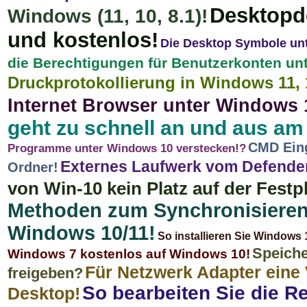
Desktopde
Windows (11, 10, 8.1)!
und kostenlos!
Die Desktop Symbole unt
die Berechtigungen für Benutzerkonten un
Druckprotokollierung in Windows 11, 1
Internet Browser unter Windows 
geht zu schnell an und aus a
CMD Eing
Programme unter Windows 10 verstecken!?
Externes Laufwerk vom Defender
Ordner!
von Win-10 kein Platz auf der Festp
Methoden zum Synchronisieren 
Windows 10/11!
So installieren Sie Windows
Speiche
Windows 7 kostenlos auf Windows 10!
Für Netzwerk Adapter eine 
freigeben?
So bearbeiten Sie die R
Desktop!